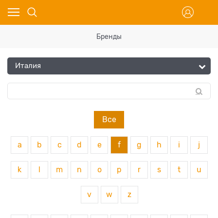
Бренды
Все
a
b
c
d
e
f
g
h
i
j
k
l
m
n
o
p
r
s
t
u
v
w
z