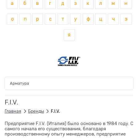
а
б
в
г
д
з
к
л
м
н
о
п
р
с
т
у
ф
ц
ч
э
я
Арматура
F.I.V.
Главная
Бренды
F.I.V.
Предприятие F.I.V. (Италия) было основано в 1984 году. С
самого начала его существования, благодаря
производственному опыту менеджеров, предприятие