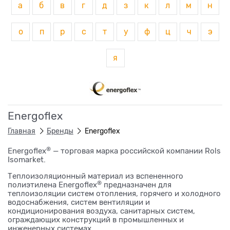
а
б
в
г
д
з
к
л
м
н
о
п
р
с
т
у
ф
ц
ч
э
я
Energoflex
Главная
Бренды
Energoflex
®
Energoflex
— торговая марка российской компании Rols
Isomarket.
Теплоизоляционный материал из вспененного
®
полиэтилена Energoflex
предназначен для
теплоизоляции систем отопления, горячего и холодного
водоснабжения, систем вентиляции и
кондиционирования воздуха, санитарных систем,
ограждающих конструкций в промышленных и
инженерных системах.