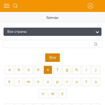
Бренды
Все
a
b
c
d
e
f
g
h
i
j
k
l
m
n
o
p
r
s
t
u
v
w
z