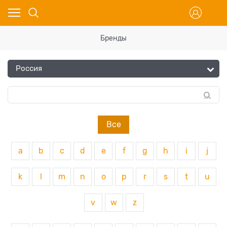
Бренды
Все
a
b
c
d
e
f
g
h
i
j
k
l
m
n
o
p
r
s
t
u
v
w
z