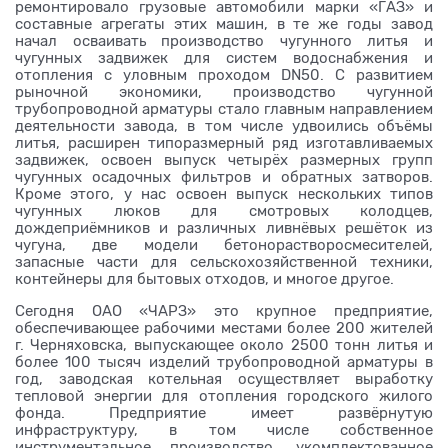
ремонтировало грузовые автомобили марки «ГАЗ» и
составные агрегаты этих машин, в те же годы завод
начал осваивать производство чугунного литья и
чугунных задвижек для систем водоснабжения и
отопления с уловным проходом DN50. С развитием
рыночной экономики, производство чугунной
трубопроводной арматуры стало главным направлением
деятельности завода, в том числе удвоились объёмы
литья, расширен типоразмерный ряд изготавливаемых
задвижек, освоен выпуск четырёх размерных групп
чугунных осадочных фильтров и обратных затворов.
Кроме этого, у нас освоен выпуск нескольких типов
чугунных люков для смотровых колодцев,
дождеприёмников и различных ливнёвых решёток из
чугуна, две модели бетонорастворосмесителей,
запасные части для сельскохозяйственной техники,
контейнеры для бытовых отходов, и многое другое.
Сегодня ОАО «ЧАРЗ» это крупное предприятие,
обеспечивающее рабочими местами более 200 жителей
г. Черняховска, выпускающее около 2500 тонн литья и
более 100 тысяч изделий трубопроводной арматуры в
год, заводская котельная осуществляет выработку
тепловой энергии для отопления городского жилого
фонда. Предприятие имеет развёрнутую
инфраструктуру, в том числе собственное
инструментальное производство, укомплектованное