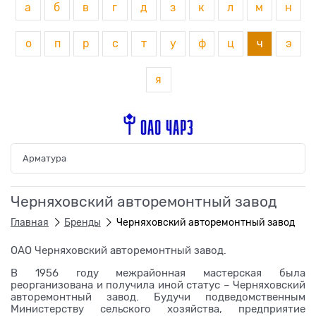
а
б
в
г
д
з
к
л
м
н
о
п
р
с
т
у
ф
ц
ч
э
я
Арматура
Черняховский авторемонтный завод
Главная
Бренды
Черняховский авторемонтный завод
ОАО Черняховский авторемонтный завод.
В 1956 году межрайонная мастерская была
реорганизована и получила иной статус – Черняховский
авторемонтный завод. Будучи подведомственным
Министерству сельского хозяйства, предприятие