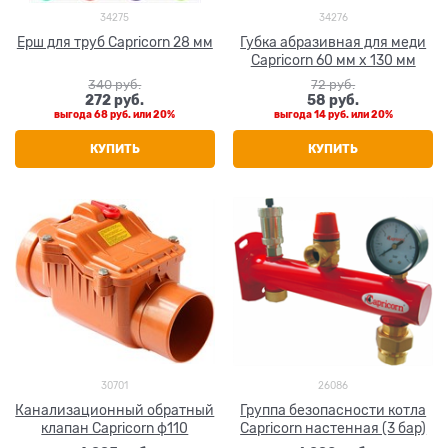
34275
34276
Ерш для труб Capricorn 28 мм
Губка абразивная для меди
Capricorn 60 мм х 130 мм
340
 руб.
72
 руб.
272
 руб.
58
 руб.
выгода
68 руб.
или
20%
выгода
14 руб.
или
20%
КУПИТЬ
КУПИТЬ
30701
26086
Канализационный обратный
Группа безопасности котла
клапан Capricorn ф110
Capricorn настенная (3 бар)