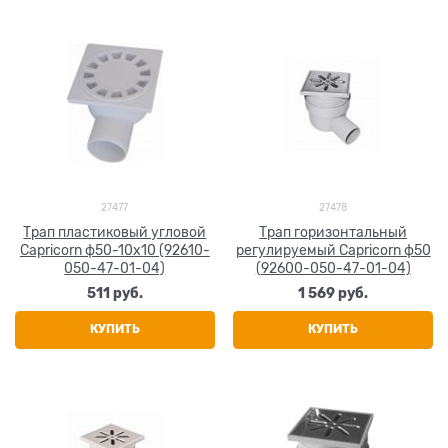
27477
27478
Трап пластиковый угловой
Трап горизонтальный
Capricorn ф50-10x10 (92610-
регулируемый Capricorn ф50
050-47-01-04)
(92600-050-47-01-04)
511
 руб.
1 569
 руб.
КУПИТЬ
КУПИТЬ