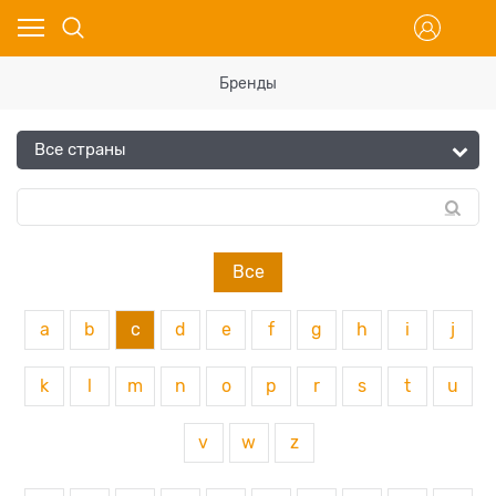
Бренды
Все
a
b
c
d
e
f
g
h
i
j
k
l
m
n
o
p
r
s
t
u
v
w
z