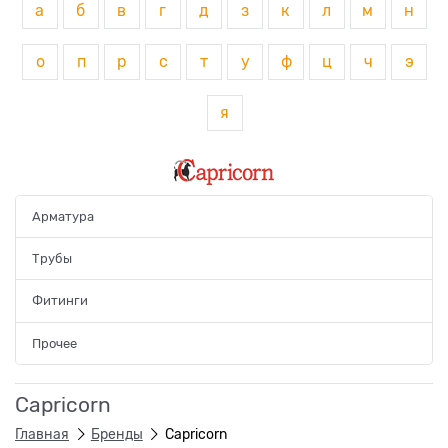
а
б
в
г
д
з
к
л
м
н
о
п
р
с
т
у
ф
ц
ч
э
я
Арматура
Трубы
Фитинги
Прочее
Capricorn
Главная
Бренды
Capricorn