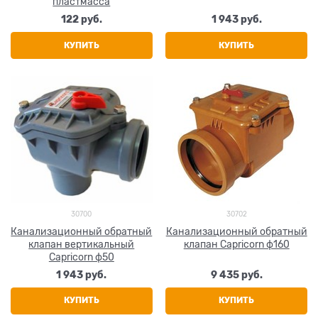
пластмасса
122
 руб.
1 943
 руб.
КУПИТЬ
КУПИТЬ
30700
30702
Канализационный обратный
Канализационный обратный
клапан вертикальный
клапан Capricorn ф160
Capricorn ф50
1 943
 руб.
9 435
 руб.
КУПИТЬ
КУПИТЬ