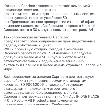
Компания Capricorn
является польской компанией,
производителем компонентов
для отопительных
и водно-канализационных систем,
действующей на рынке уже более 30
лет.Производственное предприятие и главный офис
компании находятся в Свебодзице - городе в Нижней
Силезии, всего в 30 минутах езды от автострады А4.
Технологический потенциал Capricorn
представляет собой современные производственные
отделы, собственный центр
R&D и проектную студию. Сегодня в компании
Capricorn работает почти 300 человек, а продукты
доступны у более чем 500 крупных оптовиков и
сетейотопительных и водно-канализационных
системах в Польше и в более чем 45 странах в Европе и в
мире.
Все производимые изделия Capricorn соответствуют
европейским техническим нормам и стандартам
качества ISO 9001:2009, а также действующим
стандартам и положениям строительного
законодательства. Согласованность систем
Capricorn подтверждает политикой — ALL IN ONE PLACE
— One Factory All Products; все компоненты
производятся на заводе в г. Свебодзице.