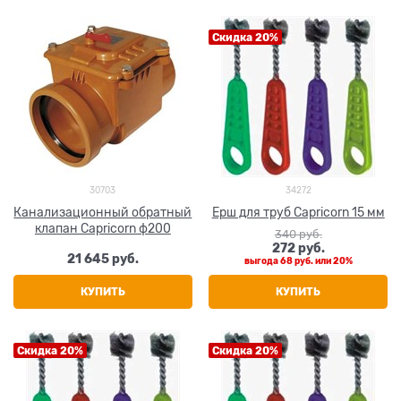
Скидка 20%
30703
34272
Канализационный обратный
Ерш для труб Capricorn 15 мм
клапан Capricorn ф200
340
 руб.
272
 руб.
21 645
 руб.
выгода
68 руб.
или
20%
КУПИТЬ
КУПИТЬ
Скидка 20%
Скидка 20%