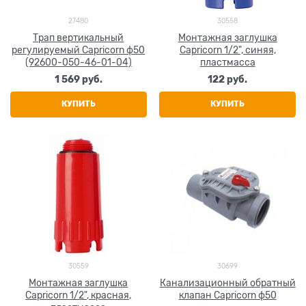
27480
30558
Трап вертикальный
Монтажная заглушка
регулируемый Capricorn ф50
Capricorn 1/2", синяя,
(92600-050-46-01-04)
пластмасса
1 569
 руб.
122
 руб.
КУПИТЬ
КУПИТЬ
30559
30699
Монтажная заглушка
Канализационный обратный
Capricorn 1/2", красная,
клапан Capricorn ф50