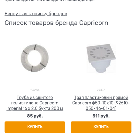
Вернуться к списку брендов
Список товаров бренда Capricorn
23284
27476
Труба из сшитого
Трап пластиковый прямой
полиэтилена Capricorn
Capricorn ф50-10x10 (92610-
Imperial 16 х 2.0 бухта 200 м
050-46-01-04)
85
 руб.
511
 руб.
КУПИТЬ
КУПИТЬ