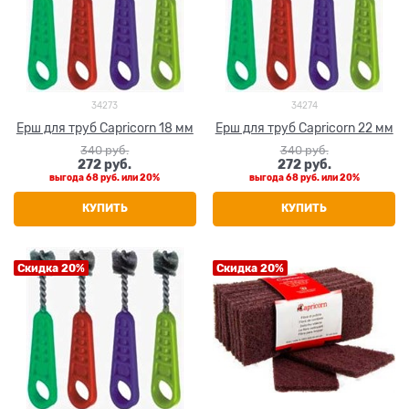
34273
34274
Ерш для труб Capricorn 18 мм
Ерш для труб Capricorn 22 мм
340
 руб.
340
 руб.
272
 руб.
272
 руб.
выгода
68 руб.
или
20%
выгода
68 руб.
или
20%
КУПИТЬ
КУПИТЬ
Скидка 20%
Скидка 20%