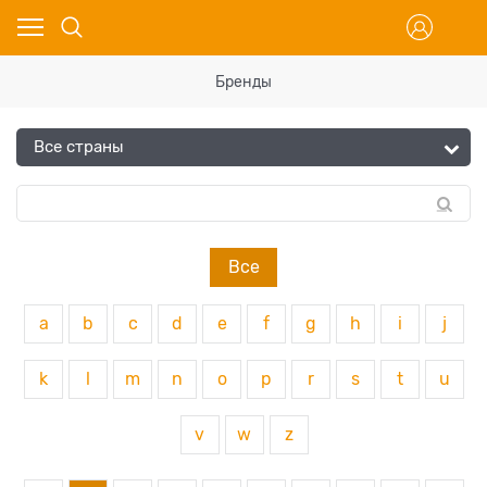
Бренды
Все
a
b
c
d
e
f
g
h
i
j
k
l
m
n
o
p
r
s
t
u
v
w
z