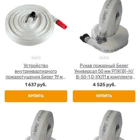
36303
36304
Устройство
Рукав пожарный Берег
внутриквартирного
Универсал 50 мм РПК(В)-Н/
пожаротушения Берег 19 мм
В-50-1,0-УХЛ1 в комплекте
УВП 15+-0,5 м
головки ГР-50А 20+-1 м
1 637
 руб.
4 525
 руб.
КУПИТЬ
КУПИТЬ