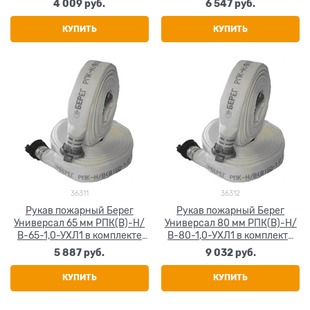
4 009
 руб.
6 547
 руб.
РС-50,01П 20+-1 м
РС-70,01А 20+-1 м
КУПИТЬ
КУПИТЬ
36311
36312
Рукав пожарный Берег
Рукав пожарный Берег
Универсал 65 мм РПК(В)-Н/
Универсал 80 мм РПК(В)-Н/
В-65-1,0-УХЛ1 в комплекте
В-80-1,0-УХЛ1 в комплекте
головка и ствол ГР-65П и
головки ГР-80А 20+-1 м
5 887
 руб.
9 032
 руб.
РС-70,01П 20+-1 м
КУПИТЬ
КУПИТЬ