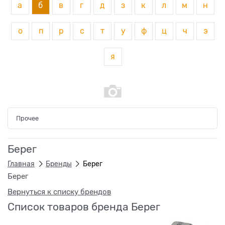
а
б
в
г
д
з
к
л
м
н
о
п
р
с
т
у
ф
ц
ч
э
я
Прочее
Берег
Главная
Бренды
Берег
Берег
Вернуться к списку брендов
Список товаров бренда Берег