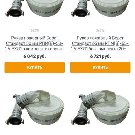
36315
36316
Рукав пожарный Берег
Рукав пожарный Берег
Стандарт 50 мм РПМ(В)-50-
Стандарт 65 мм РПМ(В)-65-
1,6-УХЛ1 в комплекте головка
1,6-УХЛ1 без комплекта 20+-1
и ствол ГР-50А и РС-50,01А
м
6 042
 руб.
6 721
 руб.
20+-1 м
КУПИТЬ
КУПИТЬ