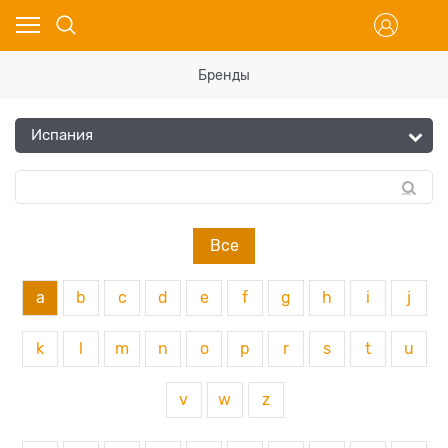
Бренды
Все
a
b
c
d
e
f
g
h
i
j
k
l
m
n
o
p
r
s
t
u
v
w
z