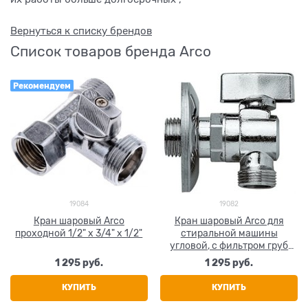
Вернуться к списку брендов
Список товаров бренда Arco
Рекомендуем
19084
19082
Кран шаровый Arco
Кран шаровый Arco для
проходной 1/2" х 3/4" х 1/2"
стиральной машины
угловой, с фильтром груб
очистки НР 1/2" х 3/4"
1 295
 руб.
1 295
 руб.
КУПИТЬ
КУПИТЬ