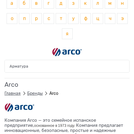
а
б
в
г
д
з
к
л
м
н
о
п
р
с
т
у
ф
ц
ч
э
я
Арматура
Arco
Главная
Бренды
Arco
Компания Arco — это семейное испанское
предприятие,
Компания предлагает
основанное в 1973 году.
инновационные, безопасные, простые и надежные