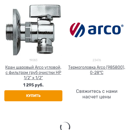
19083
23476
Кран шаровый Arco угловой,
Термоголовка Arco (985800),
с фильтром груб очистки НР
0-28°С
1/2" х 1/2"
1 295
 руб.
Свяжитесь с нами
КУПИТЬ
насчет цены