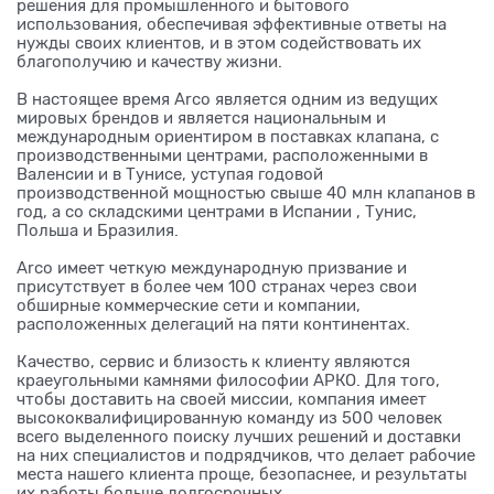
решения для промышленного и бытового
использования, обеспечивая эффективные ответы на
нужды своих клиентов, и в этом содействовать их
благополучию и качеству жизни.
В настоящее время Arco является одним из ведущих
мировых брендов и является национальным и
международным ориентиром в поставках клапана, с
производственными центрами, расположенными в
Валенсии и в Тунисе, уступая годовой
производственной мощностью свыше 40 млн клапанов в
год, а со складскими центрами в Испании , Тунис,
Польша и Бразилия.
Arco имеет четкую международную призвание и
присутствует в более чем 100 странах через свои
обширные коммерческие сети и компании,
расположенных делегаций на пяти континентах.
Качество, сервис и близость к клиенту являются
краеугольными камнями философии АРКО. Для того,
чтобы доставить на своей миссии, компания имеет
высококвалифицированную команду из 500 человек
всего выделенного поиску лучших решений и доставки
на них специалистов и подрядчиков, что делает рабочие
места нашего клиента проще, безопаснее, и результаты
их работы больше долгосрочных ,