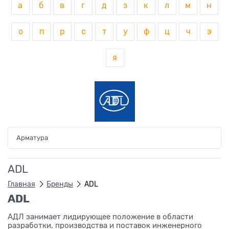
а
б
в
г
д
з
к
л
м
н
о
п
р
с
т
у
ф
ц
ч
э
я
Арматура
ADL
Главная
Бренды
ADL
ADL
АДЛ занимает лидирующее положение в области
разработки, производства и поставок инженерного