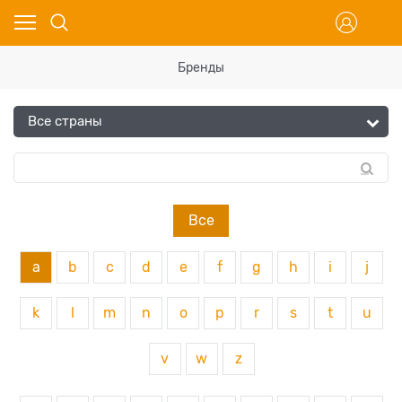
Бренды
Все
a
b
c
d
e
f
g
h
i
j
k
l
m
n
o
p
r
s
t
u
v
w
z