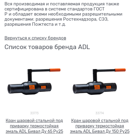
Вся производимая и поставляемая продукция также
сертифицирована в системе стандартов ГОСТ
Р и обладает всеми необходимыми разрешительными
документами: разрешения Ростехнадзора, СЭЗ,
разрешения Пожтеста и т.д.
Вернуться к списку брендов
Список товаров бренда ADL
33773
33774
Кран шаровой стальной под
Кран шаровой стальной под
приварку термостойкая
приварку термостойкая
эмаль ADL Бивал Ду 65 Ру25
эмаль ADL Бивал Ду 150 Ру25