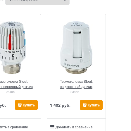
рмоголовка Stout,
Термоголовка Stout,
наполненный датчик
жидкостный датчик
23485
23486
уб.
1 402
 руб.
Купить
Купить
вить в сравнение
Добавить в сравнение