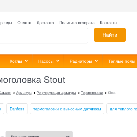
ренды
Оплата
Доставка
Политика возврата
Контакты
Найти
Котлы
Насосы
Радиаторы
Теплые полы
оголовка Stout
Каталог
Арматура
Регулирующая арматура
Термоголовки
Stout
p
Danfoss
термоголовки с выносным датчиком
для теплого п
а: