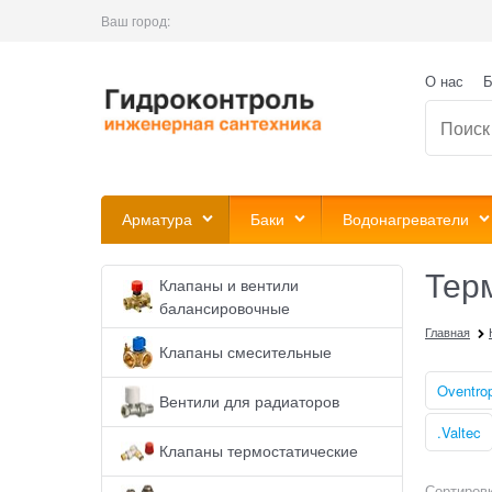
Ваш город:
О нас
Б
Арматура
Баки
Водонагреватели
Терм
Клапаны и вентили
балансировочные
Главная
Клапаны смесительные
Oventro
Вентили для радиаторов
.Valtec
Клапаны термостатические
Сортировк