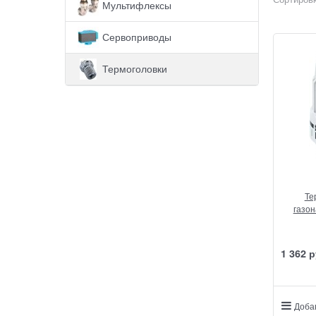
Мультифлексы
Сервоприводы
Термоголовки
Те
газо
1 362
 р
Доба