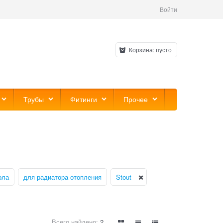
Войти
Корзина:
пусто
Трубы
Фитинги
Прочее
ола
для радиатора отопления
Stout
Всего найдено:
2