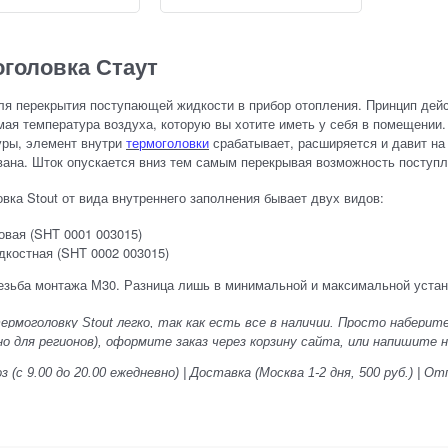
головка Стаут
я перекрытия поступающей жидкости в прибор отопления. Принцип дейс
ая температура воздуха, которую вы хотите иметь у себя в помещении.
уры, элемент внутри
термоголовки
срабатывает, расширяется и давит на 
ана. Шток опускается вниз тем самым перекрывая возможность поступл
вка Stout от вида внутреннего заполнения бывает двух видов:
овая (SHT 0001 003015)
костная (SHT 0002 003015)
езьба монтажа М30. Разница лишь в минимальной и максимальной устан
ермоголовку Stout
легко, так как есть все в наличии. Просто наберите 
о для регионов), оформите заказ через корзину сайта, или напишите на 
 (с 9.00 до 20.00 ежедневно) | Доставка (Москва 1-2 дня, 500 руб.) |