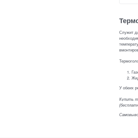
Термо
Служит дл
необходим
температ
вмонтиров
Термоголо
Газ
Жид
У обеих р
Купить
т
(бесплатн
Самовывоз