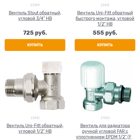
23399
23415
Вентиль Stout обратный,
Вентиль Uni-Fitt обратный
угловой 3/4" НВ
быстрого монтажа, угловой
1/2" НВ
725
 руб.
555
 руб.
КУПИТЬ
КУПИТЬ
23410
27063
Вентиль Uni-Fitt обратный,
Вентиль для радиатора
угловой 1/2" НВ
ручной угловой FAR c
уплотнением EPDM 1/2" (FV